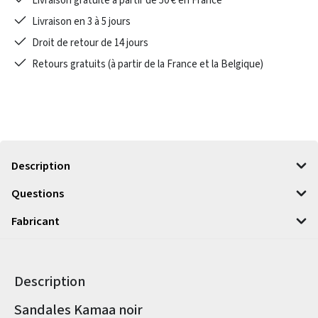
Livraison gratuite à partir de 50 € en France
Livraison en 3 à 5 jours
Droit de retour de 14 jours
Retours gratuits (à partir de la France et la Belgique)
Description
Questions
Fabricant
Description
Informations sur le produit
Sandales Kamaa noir