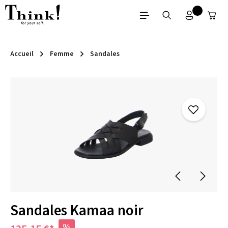
Passer au contenu principal
Accueil
Femme
Sandales
Ignorer la galerie d'images
Sandales Kamaa noir
%