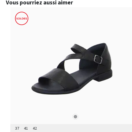
Ignorer la galerie de produits
Vous pourriez aussi aimer
gris
Couleurs
37
41
42