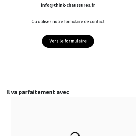
info@think-chaussures.fr
Ou utilisez notre formulaire de contact
Vers le formulaire
Ignorer la galerie de produits
Il va parfaitement avec