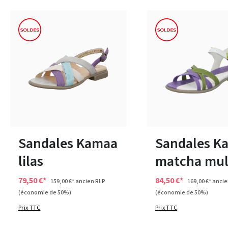
noir
autres
vert
jaun
Couleurs
Couleurs
36
Disponible en plusieurs 
Sandales Kamaa
Sandales K
lilas
matcha mul
79,50 €*
84,50 €*
159,00 €*
ancien RLP
169,00 €*
ancie
(économie de 50%)
(économie de 50%)
Prix TTC
Prix TTC