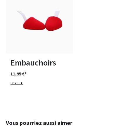
1
2
3
Embauchoirs
11,95 €*
Prix TTC
Ignorer la galerie de produits
Vous pourriez aussi aimer