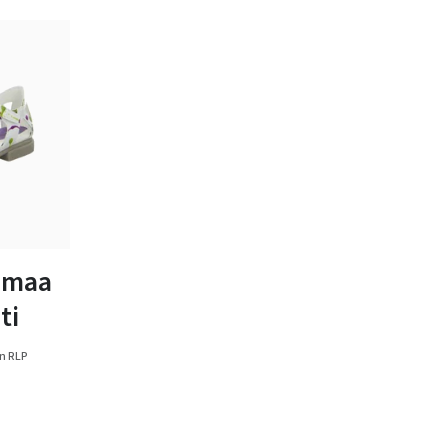
e
noir
tailles
amaa
ti
n RLP