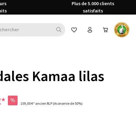
urs
Plus de 5.000 clients
uits
satisfaits
Vous avez 0 articles dans votre 
ales Kamaa lilas
€*
%
159,00 €*
ancien RLP
(économie de 50%)