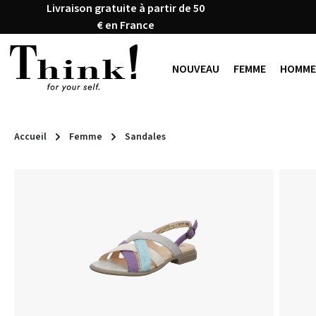
Livraison gratuite à partir de 50
ser au contenu principal
Passer à la recherche
Passer à la navigation principale
€ en France
NOUVEAU
FEMME
HOMME
Accueil
Femme
Sandales
Ignorer la galerie d'images