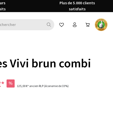
urs
Plus de 5.000 clients
uits
satisfaits
Vous avez 0 articles dans votre 
s Vivi brun combi
€*
%
125,00 €*
ancien RLP
(économie de 33%)