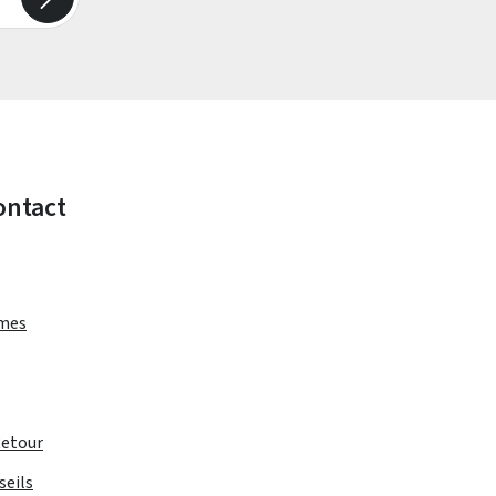
ontact
rmes
Retour
seils