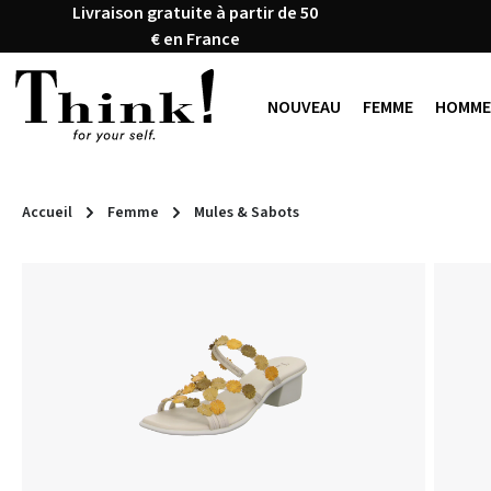
Livraison gratuite à partir de 50
ser au contenu principal
Passer à la recherche
Passer à la navigation principale
€ en France
NOUVEAU
FEMME
HOMME
Accueil
Femme
Mules & Sabots
Ignorer la galerie d'images