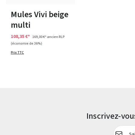
38
40
42
Mules Vivi beige
multi
108,35 €*
169,00 €*
ancien RLP
(économie de 36%)
Prix TTC
Inscrivez-vo
Adresse e-