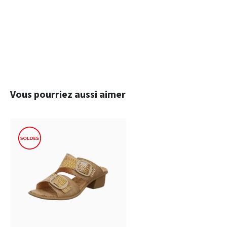
Ignorer la galerie de produits
Vous pourriez aussi aimer