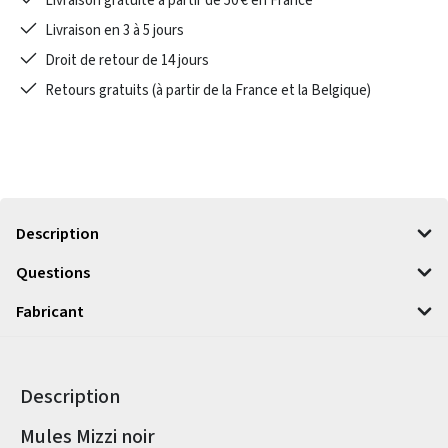
Livraison gratuite à partir de 50 € en France
Livraison en 3 à 5 jours
Droit de retour de 14 jours
Retours gratuits (à partir de la France et la Belgique)
Description
Questions
Fabricant
Description
Informations sur le produit
Mules Mizzi noir