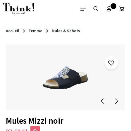
Passer au contenu principal
Accueil
Femme
Mules & Sabots
Ignorer la galerie d'images
Mules Mizzi noir
%