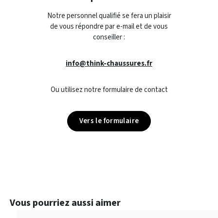
Notre personnel qualifié se fera un plaisir
de vous répondre par e-mail et de vous
conseiller :
info@think-chaussures.fr
Ou utilisez notre formulaire de contact
Vers le formulaire
Ignorer la galerie de produits
Vous pourriez aussi aimer