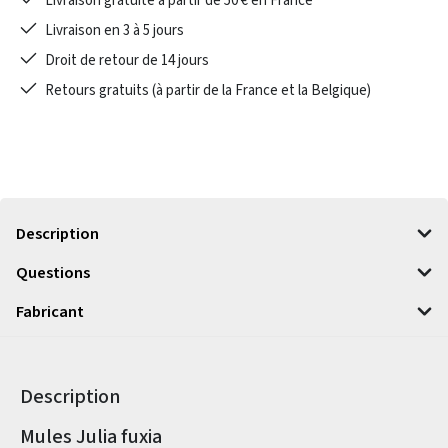
Livraison gratuite à partir de 50 € en France
Livraison en 3 à 5 jours
Droit de retour de 14 jours
Retours gratuits (à partir de la France et la Belgique)
Description
Questions
Fabricant
Description
Informations sur le produit
Mules Julia fuxia