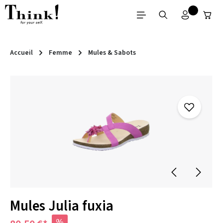
Passer au contenu principal
Accueil
Femme
Mules & Sabots
Ignorer la galerie d'images
Mules Julia fuxia
%