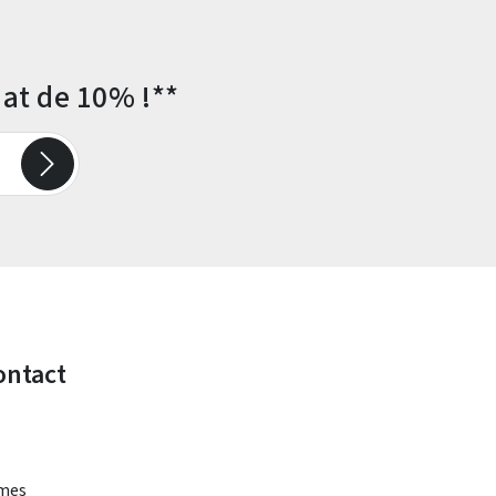
at de 10% !**
ontact
rmes