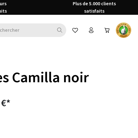
urs
Plus de 5.000 clients
uits
satisfaits
Vous avez 0 articles dans votre 
s Camilla noir
 €*