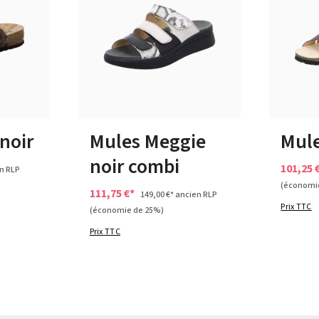
beige
bleu
noir
Couleurs
Couleurs
Disponible en plusieurs tailles
Disponibl
noir
Mules Meggie
Mule
noir combi
101,25 
n RLP
(économi
111,75 €*
149,00 €*
ancien RLP
Prix TTC
(économie de 25%)
Prix TTC