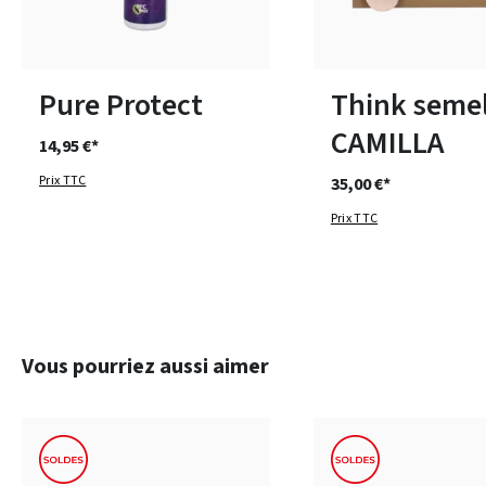
Disponible en plusieurs 
Pure Protect
Think semel
CAMILLA
14,95 €*
Prix TTC
35,00 €*
Prix TTC
Ignorer la galerie de produits
Vous pourriez aussi aimer