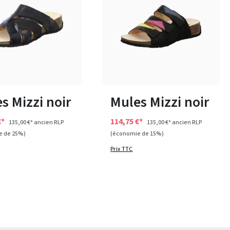
bleu
beige
blanc
Couleurs
e en plusieurs tailles
38
40
s Mizzi noir
Mules Mizzi noir
€*
114,75 €*
135,00 €*
ancien RLP
135,00 €*
ancien RLP
e de 25%)
(économie de 15%)
Prix TTC