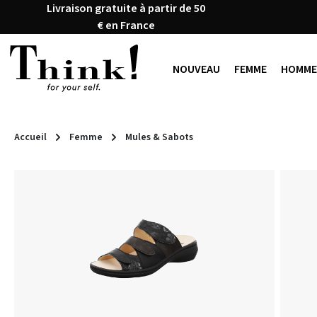
Livraison gratuite à partir de 50
ser au contenu principal
Passer à la recherche
Passer à la navigation principale
€ en France
NOUVEAU
FEMME
HOMME
Accueil
Femme
Mules & Sabots
Ignorer la galerie d'images