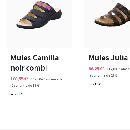
rouge
bleu
rose
vert
Couleurs
Couleurs
Disponible en plusieurs tailles
38
41
Mules Camilla
Mules Julia 
noir combi
86,25 €*
115,00 €*
ancie
(économie de 25%)
100,55 €*
149,00 €*
ancien RLP
Prix TTC
(économie de 33%)
Prix TTC