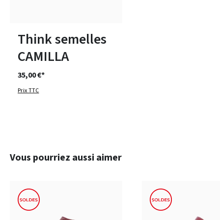
Disponible en plusieurs tailles
Think semelles
CAMILLA
35,00 €*
Prix TTC
Ignorer la galerie de produits
Vous pourriez aussi aimer