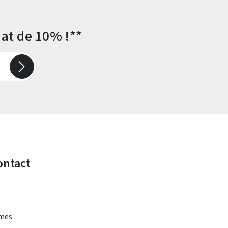
at de 10% !**
ontact
rmes