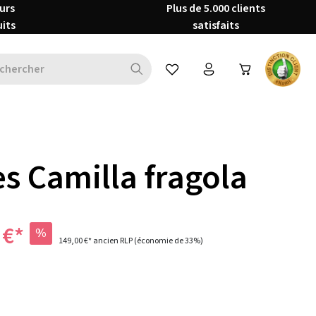
urs
Plus de 5.000 clients
uits
satisfaits
Vous avez 0 articles dans votre 
s Camilla fragola
 €*
%
149,00 €*
ancien RLP
(économie de 33%)