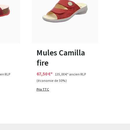
36
Mules Camilla
fire
67,50 €*
en RLP
135,00 €*
ancien RLP
(économie de 50%)
Prix TTC