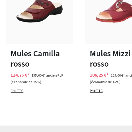
marron
vert
bleu
Couleurs
7 Couleurs
Disponible en plusieurs tailles
36
42
43
Mules Camilla
Mules Mizzi
rosso
rosso
114,75 €*
106,25 €*
135,00 €*
ancien RLP
125,00 €*
anci
(économie de 15%)
(économie de 15%)
Prix TTC
Prix TTC