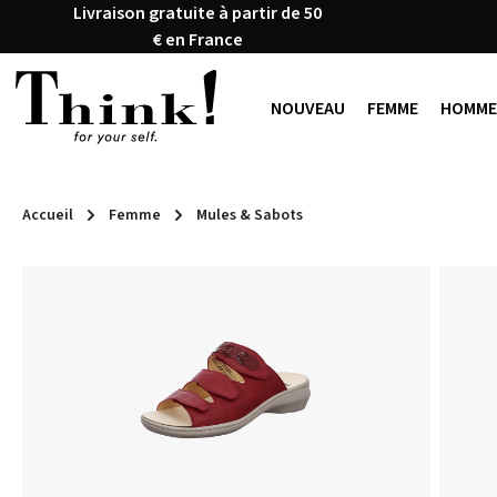
Livraison gratuite à partir de 50
ser au contenu principal
Passer à la recherche
Passer à la navigation principale
€ en France
NOUVEAU
FEMME
HOMME
Accueil
Femme
Mules & Sabots
Ignorer la galerie d'images