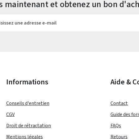
us maintenant et obtenez un bon d'ach
mail*
Les champs marqués d'un astérisque (*) sont obligatoires.
Informations
Aide & C
Conseils d'entretien
Contact
CGV
Guide des fo
Droit de rétractation
FAQs
Mentions légales
Retours