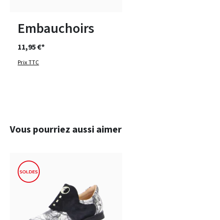
1
2
3
Embauchoirs
11,95 €*
Prix TTC
Ignorer la galerie de produits
Vous pourriez aussi aimer