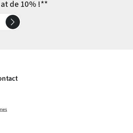
at de 10% !**
ontact
rmes