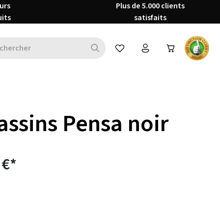
urs
Plus de 5.000 clients
uits
satisfaits
Vous avez 0 articles dans votre 
ssins Pensa noir
 €*