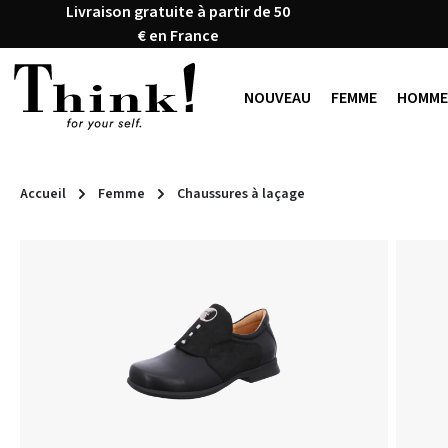
Livraison gratuite à partir de 50
ser au contenu principal
Passer à la recherche
Passer à la navigation principale
€ en France
NOUVEAU
FEMME
HOMME
Accueil
Femme
Chaussures à laçage
Ignorer la galerie d'images