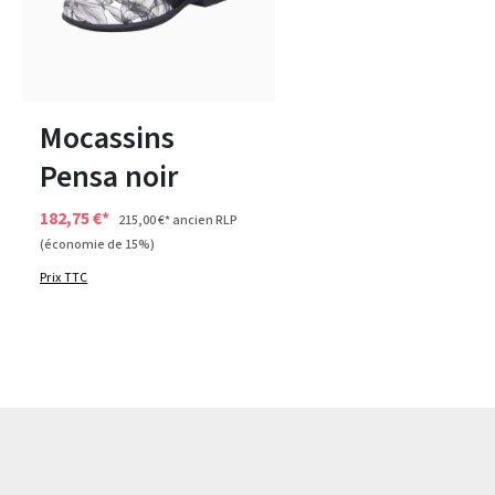
noir
bleu
Couleurs
39½
41½
Mocassins
Pensa noir
182,75 €*
215,00 €*
ancien RLP
(économie de 15%)
Prix TTC