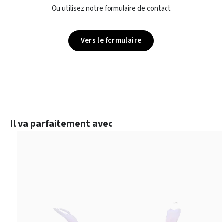
Ou utilisez notre formulaire de contact
Vers le formulaire
Ignorer la galerie de produits
Il va parfaitement avec