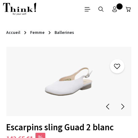
Passer au contenu principal
Accueil
Femme
Ballerines
Ignorer la galerie d'images
Escarpins sling Guad 2 blanc
%