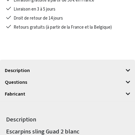
Livraison gratuite à partir de 50 € en France
Livraison en 3 à 5 jours
Droit de retour de 14 jours
Retours gratuits (à partir de la France et la Belgique)
Description
Questions
Fabricant
Description
Informations sur le produit
Escarpins sling Guad 2 blanc