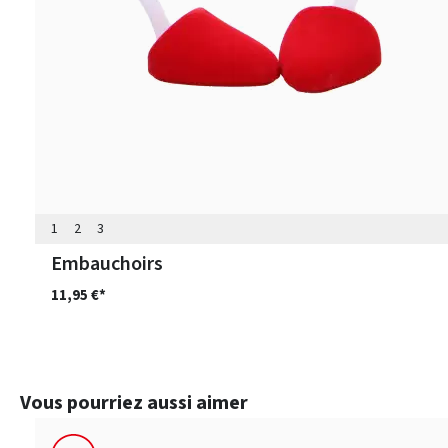
1
2
3
Embauchoirs
11,95 €*
Ignorer la galerie de produits
Vous pourriez aussi aimer