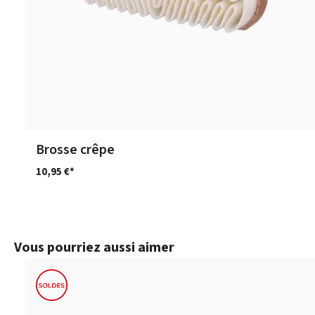
Brosse crêpe
10,95 €*
Ignorer la galerie de produits
Vous pourriez aussi aimer