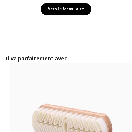
Vers le formulaire
Ignorer la galerie de produits
Il va parfaitement avec