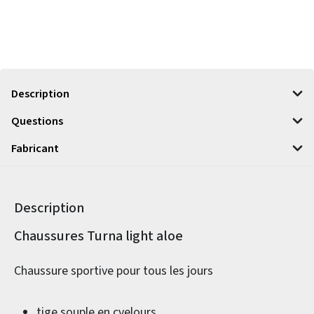
Description
Questions
Fabricant
Description
Informations sur le produit
Chaussures Turna light aloe
Chaussure sportive pour tous les jours
tige souple en cvelours