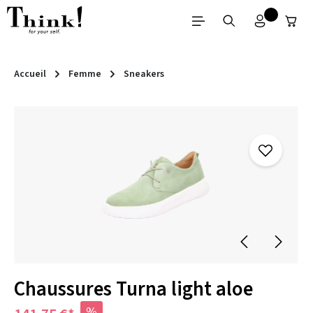
Passer au contenu principal
Accueil
Femme
Sneakers
Ignorer la galerie d'images
Chaussures Turna light aloe
%