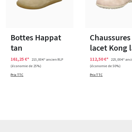
vert
noir
Couleurs
7 Couleurs
Disponible en plusieurs tailles
46
Bottes Happat
Chaussures
tan
lacet Kong l
161,25 €*
112,50 €*
215,00 €*
ancien RLP
225,00 €*
anci
(économie de 25%)
(économie de 50%)
Prix TTC
Prix TTC