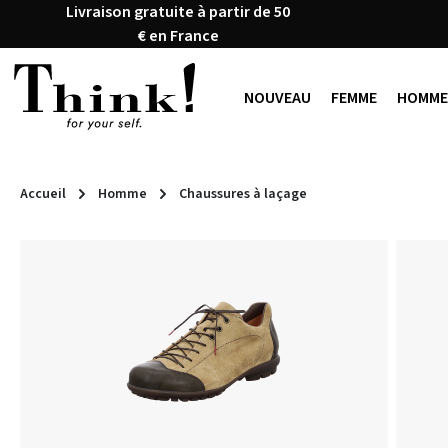
Livraison gratuite à partir de 50
ser au contenu principal
Passer à la recherche
Passer à la navigation principale
€ en France
NOUVEAU
FEMME
HOMME
Accueil
Homme
Chaussures à laçage
Ignorer la galerie d'images