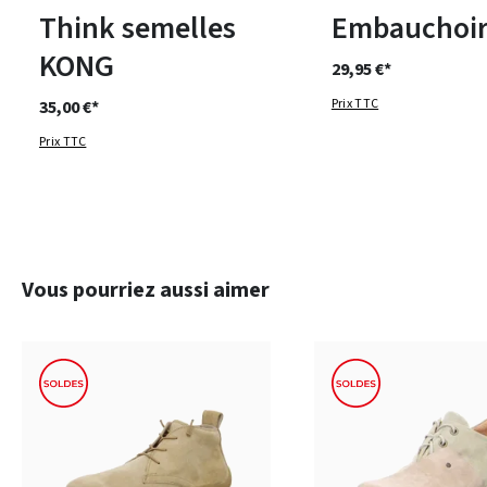
Think semelles
Embauchoir
KONG
29,95 €*
Prix TTC
35,00 €*
Prix TTC
Ignorer la galerie de produits
Vous pourriez aussi aimer