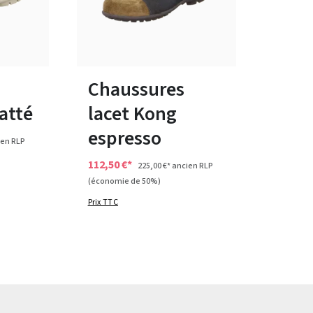
41
Chaussures
atté
lacet Kong
espresso
en RLP
112,50 €*
225,00 €*
ancien RLP
(économie de 50%)
Prix TTC