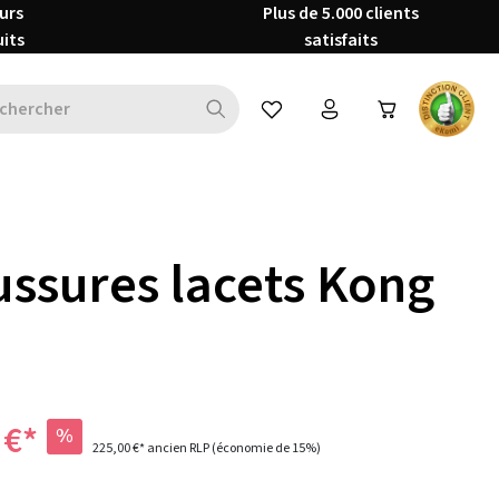
urs
Plus de 5.000 clients
uits
satisfaits
Vous avez 0 articles dans votre 
ssures lacets Kong
 €*
%
225,00 €*
ancien RLP
(économie de 15%)