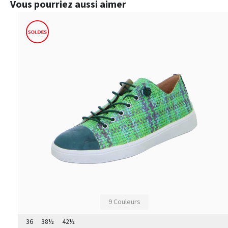
Ignorer la galerie de produits
Vous pourriez aussi aimer
9 Couleurs
36
38½
42½