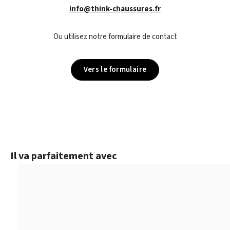
info@think-chaussures.fr
Ou utilisez notre formulaire de contact
Vers le formulaire
Ignorer la galerie de produits
Il va parfaitement avec