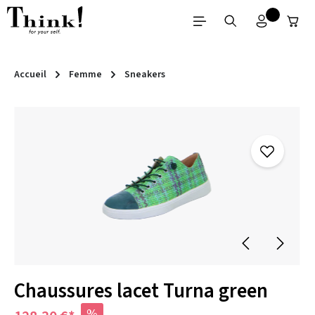
Passer au contenu principal
Accueil
Femme
Sneakers
Ignorer la galerie d'images
Chaussures lacet Turna green
%