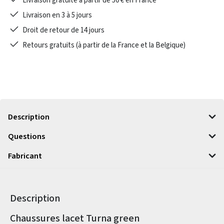
Livraison gratuite à partir de 50 € en France
Livraison en 3 à 5 jours
Droit de retour de 14 jours
Retours gratuits (à partir de la France et la Belgique)
Description
Questions
Fabricant
Description
Informations sur le produit
Chaussures lacet Turna green