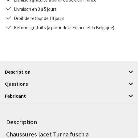
Livraison gratuite à partir de 50 € en France
Livraison en 3 à 5 jours
Droit de retour de 14 jours
Retours gratuits (à partir de la France et la Belgique)
Description
Questions
Fabricant
Description
Informations sur le produit
Chaussures lacet Turna fuschia