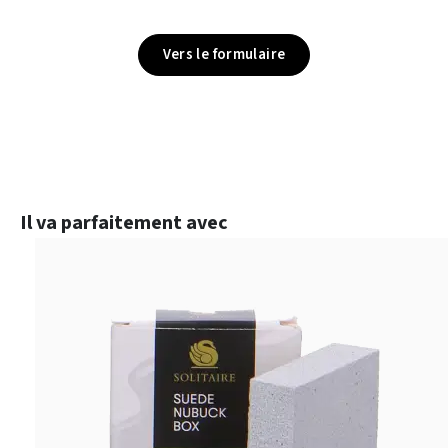
Vers le formulaire
Ignorer la galerie de produits
Il va parfaitement avec