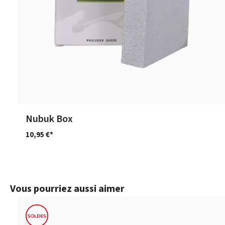
Nubuk Box
10,95 €*
Ignorer la galerie de produits
Vous pourriez aussi aimer