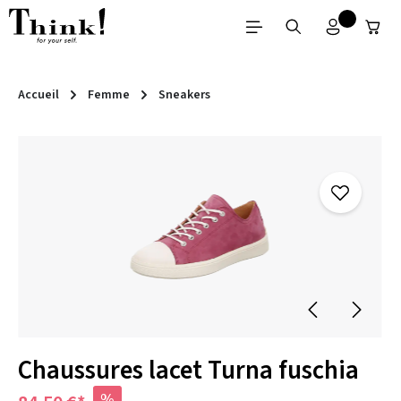
Passer au contenu principal
Accueil
Femme
Sneakers
Ignorer la galerie d'images
Chaussures lacet Turna fuschia
%