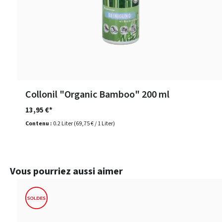
Collonil "Organic Bamboo" 200 ml
13,95 €*
Contenu :
0.2 Liter
(69,75 € / 1 Liter)
Ignorer la galerie de produits
Vous pourriez aussi aimer