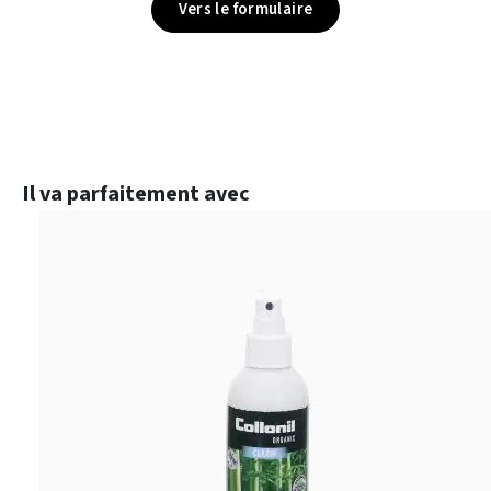
Vers le formulaire
Ignorer la galerie de produits
Il va parfaitement avec