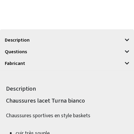
Description
Questions
Fabricant
Description
Informations sur le produit
Chaussures lacet Turna bianco
Chaussures sportives en style baskets
cuir très souple