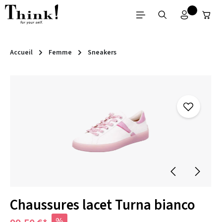
Passer au contenu principal
Accueil
Femme
Sneakers
Ignorer la galerie d'images
Chaussures lacet Turna bianco
%