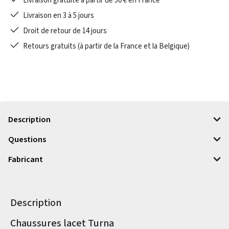
Livraison gratuite à partir de 50 € en France
Livraison en 3 à 5 jours
Droit de retour de 14 jours
Retours gratuits (à partir de la France et la Belgique)
Description
Questions
Fabricant
Description
Informations sur le produit
Chaussures lacet Turna