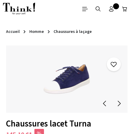
Passer au contenu principal
Accueil
Homme
Chaussures à laçage
Ignorer la galerie d'images
Chaussures lacet Turna
%