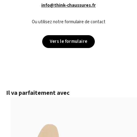
info@think-chaussures.fr
Ou utilisez notre formulaire de contact
Vers le formulaire
Ignorer la galerie de produits
Il va parfaitement avec