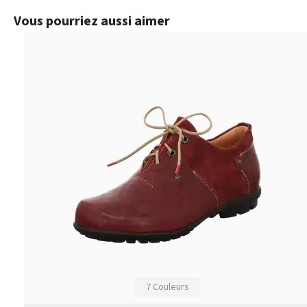
Ignorer la galerie de produits
Vous pourriez aussi aimer
7 Couleurs