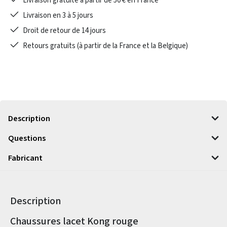
Livraison gratuite à partir de 50 € en France
Livraison en 3 à 5 jours
Droit de retour de 14 jours
Retours gratuits (à partir de la France et la Belgique)
Description
Questions
Fabricant
Description
Informations sur le produit
Chaussures lacet Kong rouge