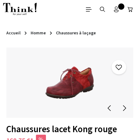
Passer au contenu principal
Accueil
Homme
Chaussures à laçage
Ignorer la galerie d'images
Chaussures lacet Kong rouge
%