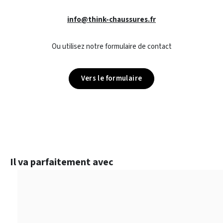
info@think-chaussures.fr
Ou utilisez notre formulaire de contact
Vers le formulaire
Ignorer la galerie de produits
Il va parfaitement avec