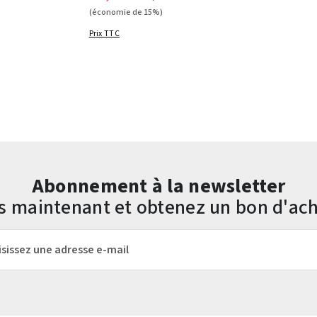
(économie de 15%)
Prix TTC
Abonnement à la newsletter
us maintenant et obtenez un bon d'ach
mail*
Les champs marqués d'un astérisque (*) sont obligatoires.