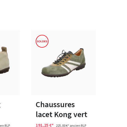
e
bleu
marron
Couleurs
tailles
Disponible en plusieurs tailles
g
Chaussures
lacet Kong vert
191,25 €*
en RLP
225,00 €*
ancien RLP