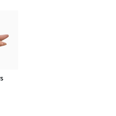
tailles
s