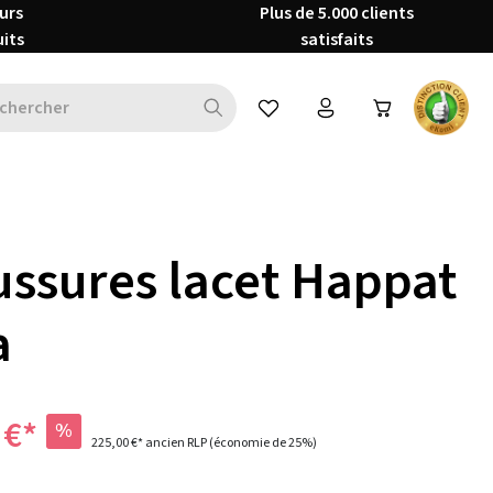
urs
Plus de 5.000 clients
uits
satisfaits
Vous avez 0 articles dans votre 
ssures lacet Happat
a
 €*
%
225,00 €*
ancien RLP
(économie de 25%)