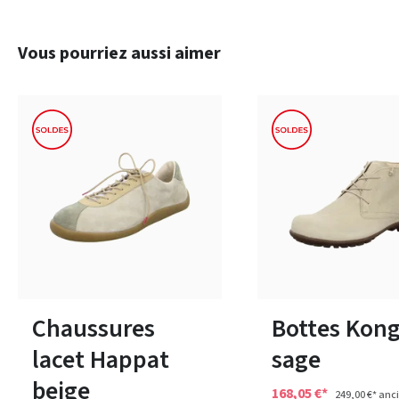
Ignorer la galerie de produits
Vous pourriez aussi aimer
bleu
noir
beig
Couleurs
Couleurs
Disponible en plusieurs tailles
Disponible en plusieurs 
Chaussures
Bottes Kon
lacet Happat
sage
beige
168,05 €*
249,00 €*
anci