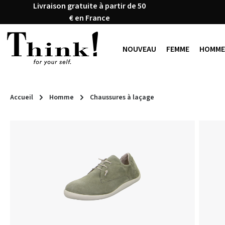
Livraison gratuite à partir de 50
ser au contenu principal
Passer à la recherche
Passer à la navigation principale
€ en France
NOUVEAU
FEMME
HOMME
Accueil
Homme
Chaussures à laçage
Ignorer la galerie d'images