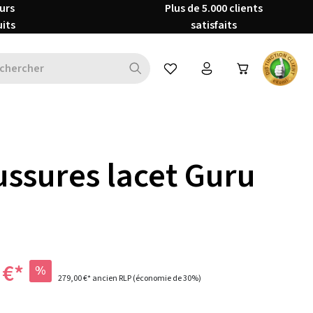
urs
Plus de 5.000 clients
uits
satisfaits
Vous avez 0 articles dans votre 
ssures lacet Guru
 €*
%
279,00 €*
ancien RLP
(économie de 30%)