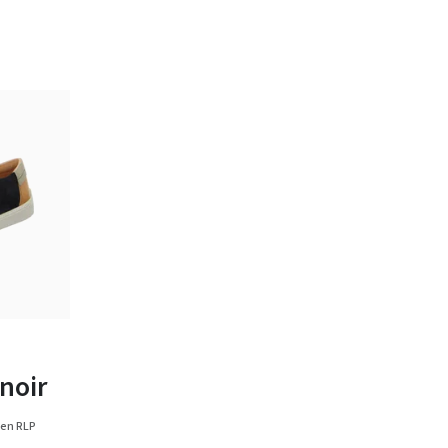
tailles
noir
en RLP