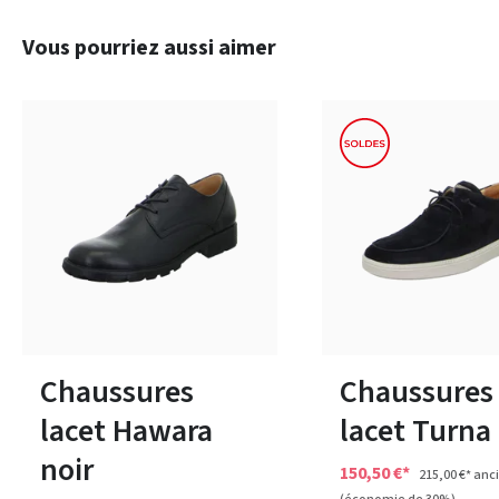
Ignorer la galerie de produits
Vous pourriez aussi aimer
marron
Couleurs
8 Couleurs
Disponible en plusieurs tailles
Disponible en plusieurs 
Chaussures
Chaussures
lacet Hawara
lacet Turna 
noir
150,50 €*
215,00 €*
anci