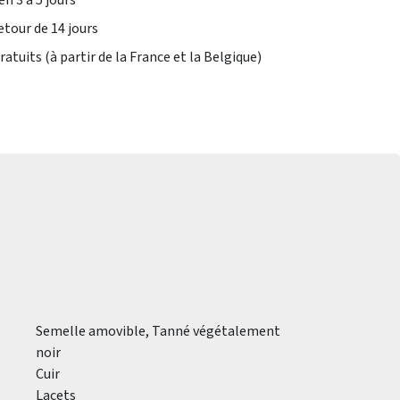
en 3 à 5 jours
etour de 14 jours
atuits (à partir de la France et la Belgique)
Semelle amovible, Tanné végétalement
noir
Cuir
Lacets