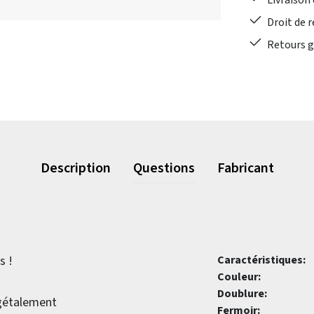
Livraison 
Droit de r
Retours gr
Description
Questions
Fabricant
s !
Caractéristiques:
Couleur:
Doublure:
égétalement
Fermoir: