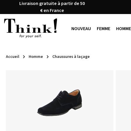
Livraison gratuite à partir de 50
ser au contenu principal
Passer à la recherche
Passer à la navigation principale
€ en France
NOUVEAU
FEMME
HOMME
Accueil
Homme
Chaussures à laçage
Ignorer la galerie d'images