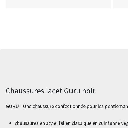
Informations sur le produit
Chaussures lacet Guru noir
GURU - Une chaussure confectionnée pour les gentleman
chaussures en style italien classique en cuir tanné v