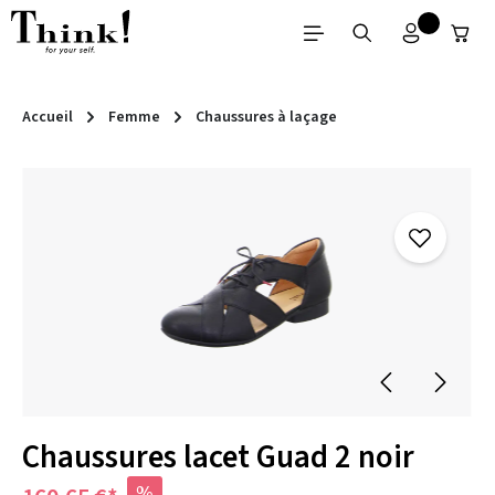
Passer au contenu principal
Accueil
Femme
Chaussures à laçage
Ignorer la galerie d'images
Chaussures lacet Guad 2 noir
%