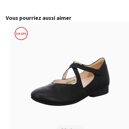
Ignorer la galerie de produits
Vous pourriez aussi aimer