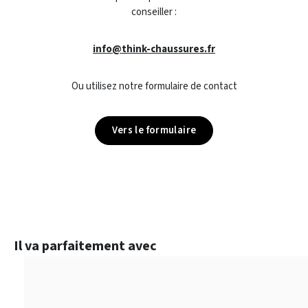
conseiller :
info@think-chaussures.fr
Ou utilisez notre formulaire de contact
Vers le formulaire
Ignorer la galerie de produits
Il va parfaitement avec