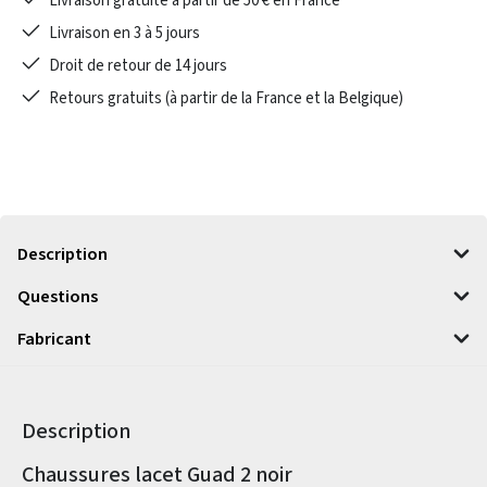
Livraison gratuite à partir de 50 € en France
Livraison en 3 à 5 jours
Droit de retour de 14 jours
Retours gratuits (à partir de la France et la Belgique)
Description
Questions
Fabricant
Description
Informations sur le produit
Chaussures lacet Guad 2 noir