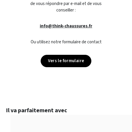
de vous répondre par e-mail et de vous
conseiller :
info@think-chaussures.fr
Ou utilisez notre formulaire de contact
Vers le formulaire
Ignorer la galerie de produits
Il va parfaitement avec