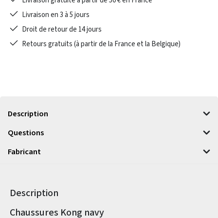
Livraison gratuite à partir de 50 € en France
Livraison en 3 à 5 jours
Droit de retour de 14 jours
Retours gratuits (à partir de la France et la Belgique)
Description
Questions
Fabricant
Description
Informations sur le produit
Chaussures Kong navy