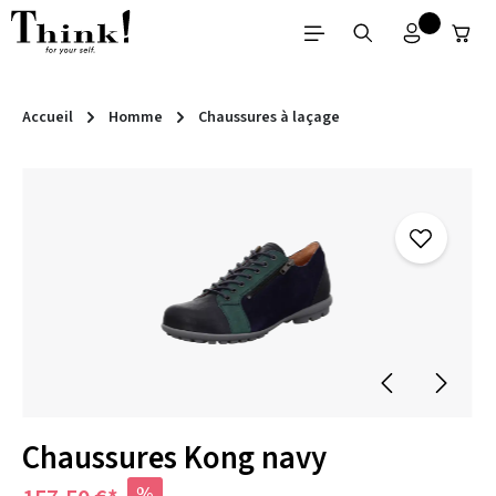
Passer au contenu principal
Accueil
Homme
Chaussures à laçage
Ignorer la galerie d'images
Chaussures Kong navy
%