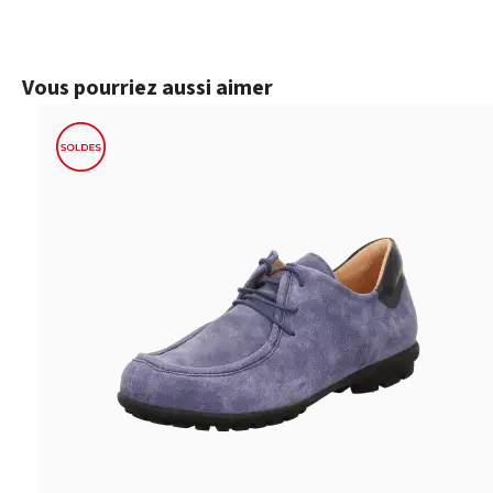
Ignorer la galerie de produits
Vous pourriez aussi aimer