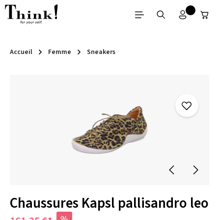
Passer au contenu principal
Accueil
Femme
Sneakers
Ignorer la galerie d'images
Chaussures Kapsl pallisandro leo
%