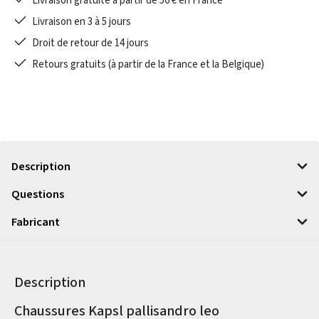
Livraison gratuite à partir de 50 € en France
Livraison en 3 à 5 jours
Droit de retour de 14 jours
Retours gratuits (à partir de la France et la Belgique)
Description
Questions
Fabricant
Description
Informations sur le produit
Chaussures Kapsl pallisandro leo