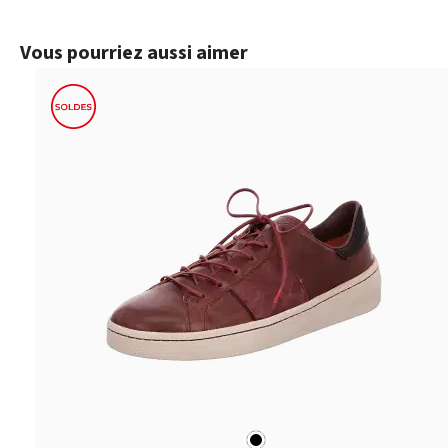
Ignorer la galerie de produits
Vous pourriez aussi aimer
noir
Couleurs