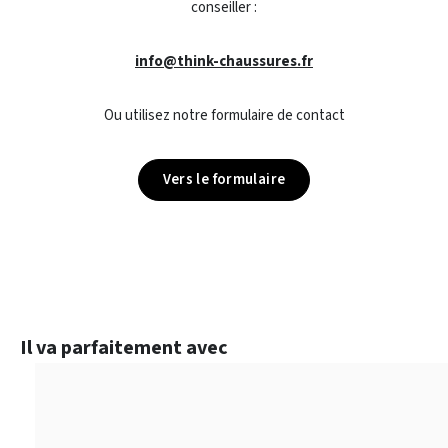
conseiller :
info@think-chaussures.fr
Ou utilisez notre formulaire de contact
Vers le formulaire
Ignorer la galerie de produits
Il va parfaitement avec