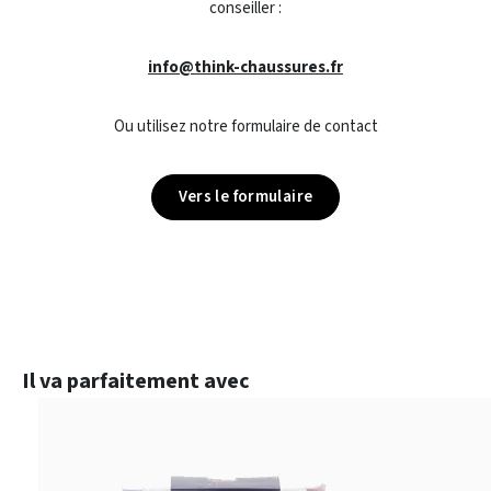
conseiller :
info@think-chaussures.fr
Ou utilisez notre formulaire de contact
Vers le formulaire
Ignorer la galerie de produits
Il va parfaitement avec