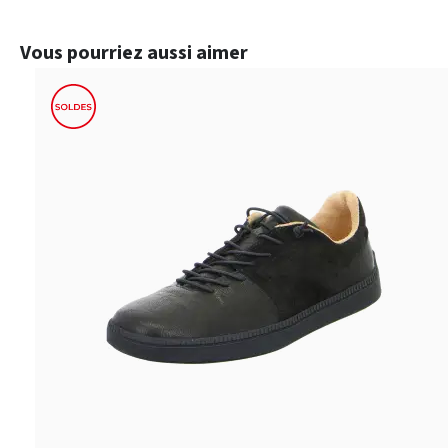
Ignorer la galerie de produits
Vous pourriez aussi aimer