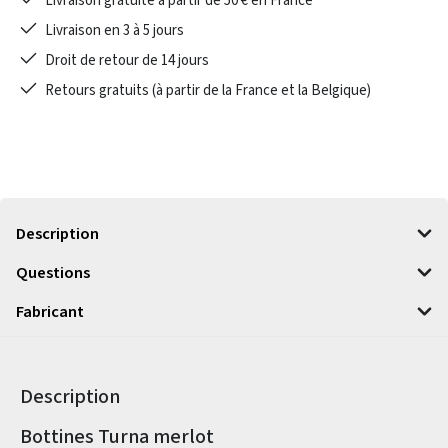
Livraison gratuite à partir de 50 € en France
Livraison en 3 à 5 jours
Droit de retour de 14 jours
Retours gratuits (à partir de la France et la Belgique)
Description
Questions
Fabricant
Description
Informations sur le produit
Bottines Turna merlot