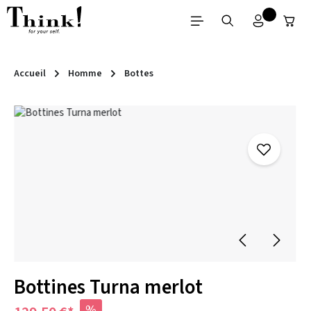
Passer au contenu principal
Accueil
Homme
Bottes
Ignorer la galerie d'images
Bottines Turna merlot
%