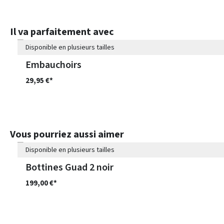
Ignorer la galerie de produits
Il va parfaitement avec
Disponible en plusieurs tailles
Embauchoirs
29,95 €*
33 Couleurs
Ignorer la galerie de produits
Vous pourriez aussi aimer
Disponible en plusieurs tailles
Bottines Guad 2 noir
199,00 €*