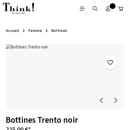
Passer au contenu principal
Accueil
Femme
Bottines
Ignorer la galerie d'images
Bottines Trento noir
225,00 €*