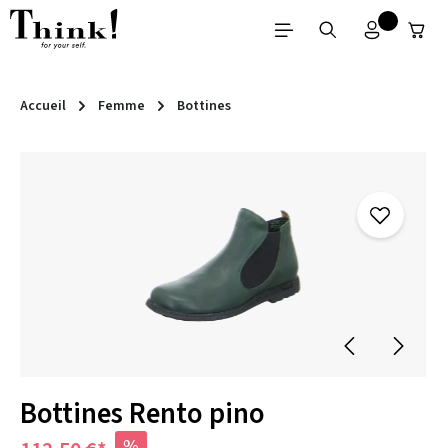
Passer au contenu principal
Accueil
Femme
Bottines
Ignorer la galerie d'images
Bottines Rento pino
%