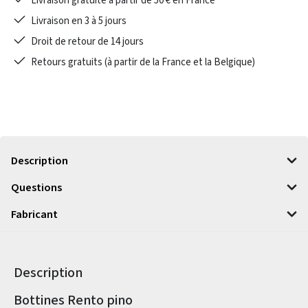
Livraison gratuite à partir de 50 € en France
Livraison en 3 à 5 jours
Droit de retour de 14 jours
Retours gratuits (à partir de la France et la Belgique)
Description
Questions
Fabricant
Description
Informations sur le produit
Bottines Rento pino