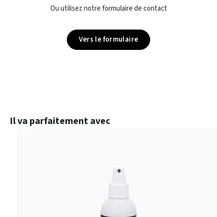
Ou utilisez notre formulaire de contact
Vers le formulaire
Ignorer la galerie de produits
Il va parfaitement avec