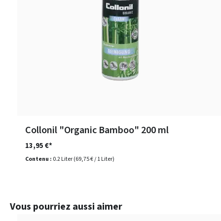
Collonil "Organic Bamboo" 200 ml
13,95 €*
Contenu :
0.2 Liter
(69,75 € / 1 Liter)
Ignorer la galerie de produits
Vous pourriez aussi aimer