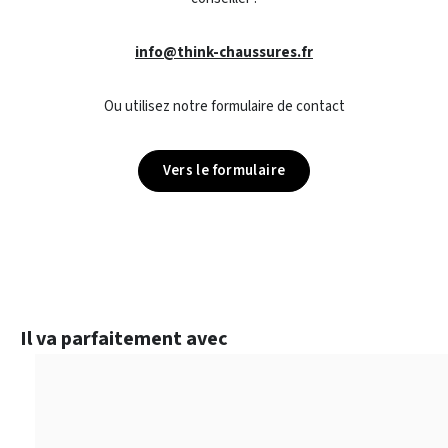
info@think-chaussures.fr
Ou utilisez notre formulaire de contact
Vers le formulaire
Ignorer la galerie de produits
Il va parfaitement avec