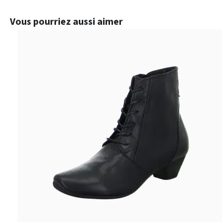
Ignorer la galerie de produits
Vous pourriez aussi aimer