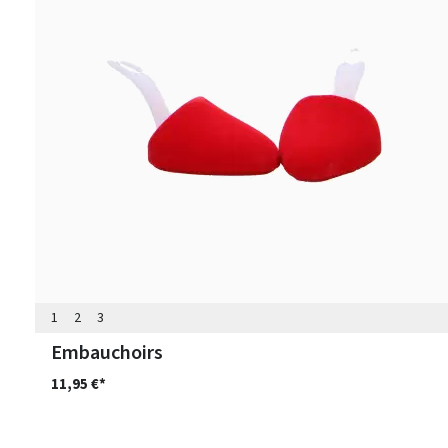
1
2
3
Embauchoirs
11,95 €*