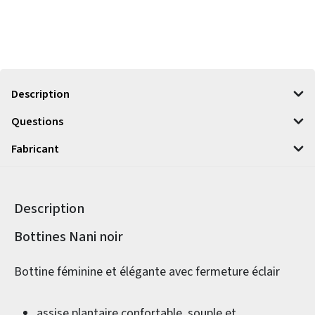
Description
Questions
Fabricant
Description
Informations sur le produit
Bottines Nani noir
Bottine féminine et élégante avec fermeture éclair
assise plantaire confortable, souple et