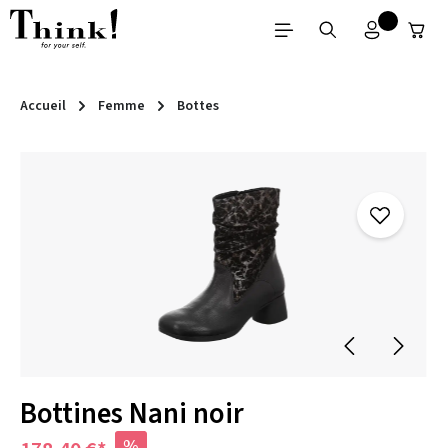
Passer au contenu principal
Accueil
Femme
Bottes
Ignorer la galerie d'images
Bottines Nani noir
%