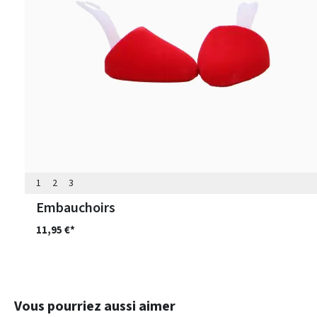
1
2
3
Embauchoirs
11,95 €*
Ignorer la galerie de produits
Vous pourriez aussi aimer