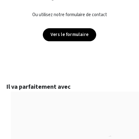
Ou utilisez notre formulaire de contact
Vers le formulaire
Ignorer la galerie de produits
Il va parfaitement avec