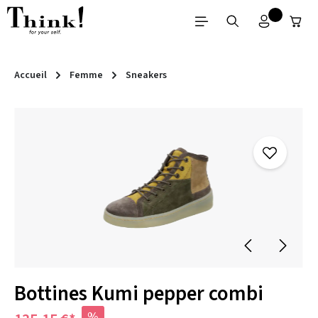
Passer au contenu principal
Accueil
Femme
Sneakers
Ignorer la galerie d'images
Bottines Kumi pepper combi
%