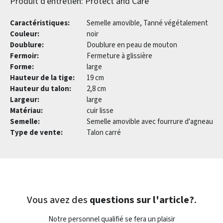
Produit d'entretien: Protect and Care
Caractéristiques:
Semelle amovible, Tanné végétalement
Couleur:
noir
Doublure:
Doublure en peau de mouton
Fermoir:
Fermeture à glissière
Forme:
large
Hauteur de la tige:
19 cm
Hauteur du talon:
2,8 cm
Largeur:
large
Matériau:
cuir lisse
Semelle:
Semelle amovible avec fourrure d'agneau
Type de vente:
Talon carré
Vous avez des
questions sur l'article?
.
Notre personnel qualifié se fera un plaisir