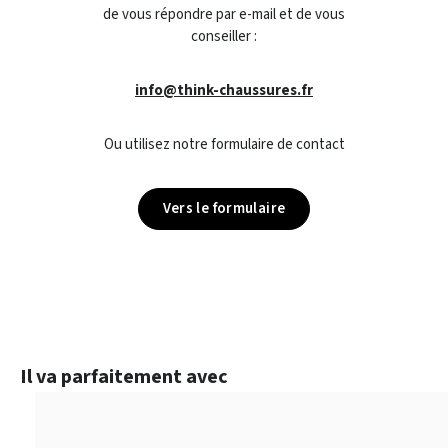
de vous répondre par e-mail et de vous
conseiller :
info@think-chaussures.fr
Ou utilisez notre formulaire de contact
Vers le formulaire
Ignorer la galerie de produits
Il va parfaitement avec