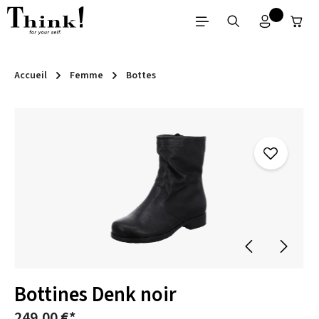
Passer au contenu principal
Accueil
Femme
Bottes
Ignorer la galerie d'images
Bottines Denk noir
249,00 €*