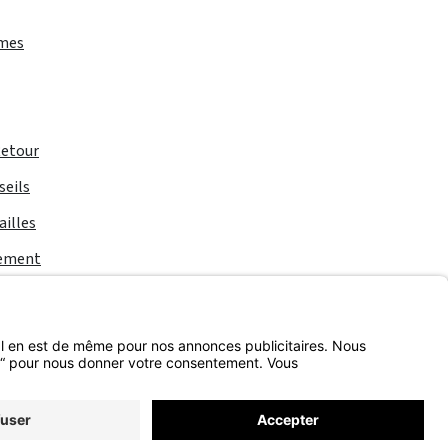
rmes
Retour
seils
ailles
iement
 d'expédition
et les éventuels frais de livraison, sauf indication contraire.