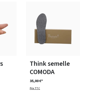
tailles
Disponible en plusieurs tailles
s
Think semelle
COMODA
35,00 €*
Prix TTC