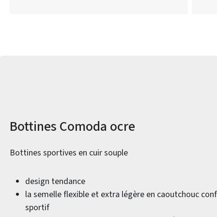
Informations sur le produit
Bottines Comoda ocre
Bottines sportives en cuir souple
design tendance
la semelle flexible et extra légère en caoutchouc con
sportif