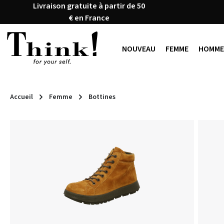
Livraison gratuite à partir de 50
ser au contenu principal
Passer à la recherche
Passer à la navigation principale
€ en France
NOUVEAU
FEMME
HOMME
Accueil
Femme
Bottines
Ignorer la galerie d'images