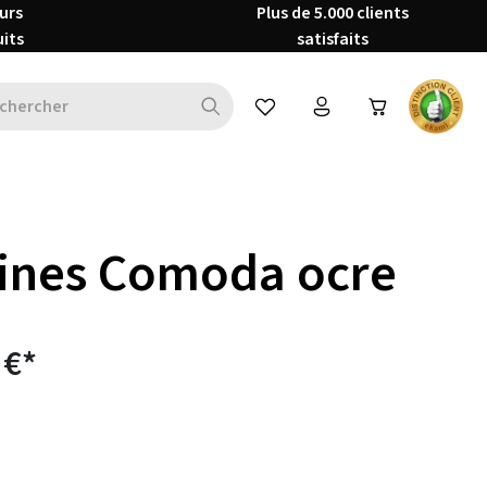
urs
Plus de 5.000 clients
uits
satisfaits
Vous avez 0 articles dans votre 
ines Comoda ocre
 €*