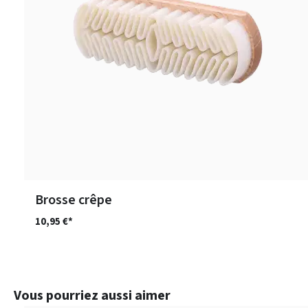
Brosse crêpe
10,95 €*
Ignorer la galerie de produits
Vous pourriez aussi aimer