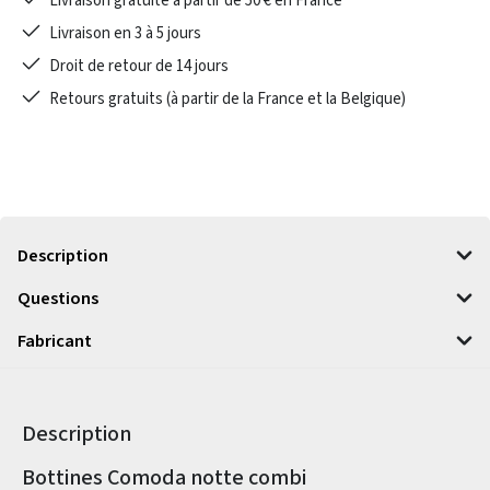
Livraison gratuite à partir de 50 € en France
Livraison en 3 à 5 jours
Droit de retour de 14 jours
Retours gratuits (à partir de la France et la Belgique)
Description
Questions
Fabricant
Description
Informations sur le produit
Bottines Comoda notte combi