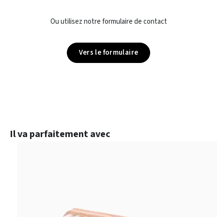
Ou utilisez notre formulaire de contact
Vers le formulaire
Ignorer la galerie de produits
Il va parfaitement avec