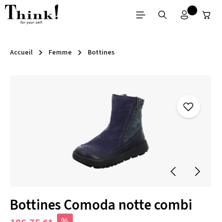
Passer au contenu principal
Accueil
Femme
Bottines
Ignorer la galerie d'images
Bottines Comoda notte combi
%