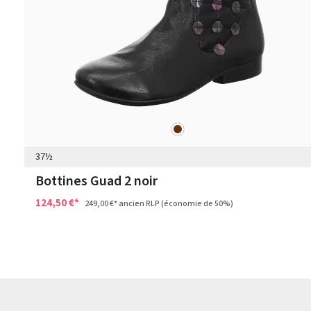
marron
Couleurs
37½
Bottines Guad 2 noir
124,50 €*
249,00 €*
ancien RLP
(économie de 50%)