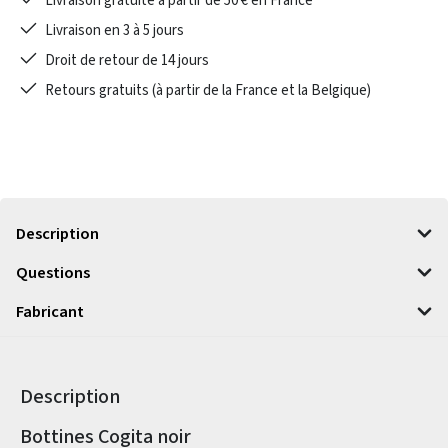
Livraison gratuite à partir de 50 € en France
Livraison en 3 à 5 jours
Droit de retour de 14 jours
Retours gratuits (à partir de la France et la Belgique)
Description
Questions
Fabricant
Description
Informations sur le produit
Bottines Cogita noir