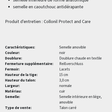
semelle intérieure de forme anatomique
semelle en caoutchouc antidérapante
Produit d'entretien : Collonil
Protect and Care
Caractéristiques:
Semelle amovible
Couleur:
noir
Doublure:
Doublure chaude en textile
Fermeture supplémentaire:
Reißverschluss
Fermoir:
Lacets
Hauteur de la tige:
15 cm
Hauteur du talon:
3,0 cm
Largeur:
normale
Matériau:
cuir
Semelle:
Semelle intérieure en liège,
amovible
Type de vente:
Talon carré