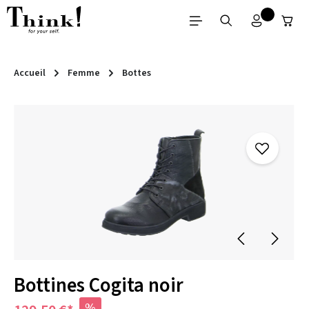
Passer au contenu principal
Accueil
Femme
Bottes
Ignorer la galerie d'images
Bottines Cogita noir
%