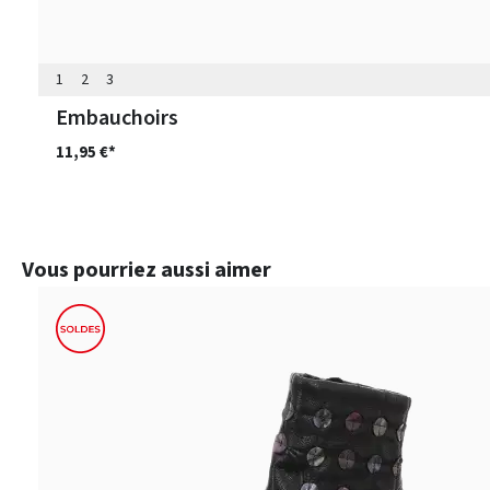
1
2
3
Embauchoirs
11,95 €*
Ignorer la galerie de produits
Vous pourriez aussi aimer