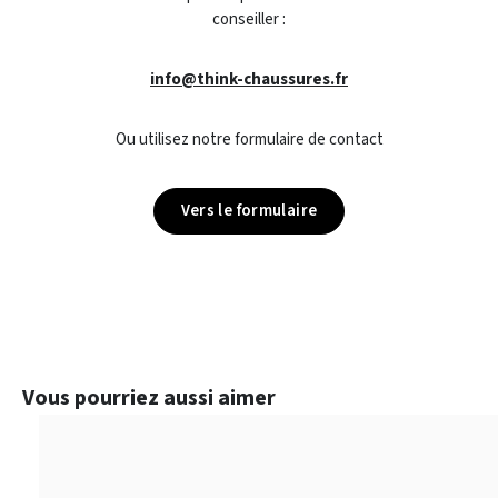
conseiller :
info@think-chaussures.fr
Ou utilisez notre formulaire de contact
Vers le formulaire
Ignorer la galerie de produits
Vous pourriez aussi aimer