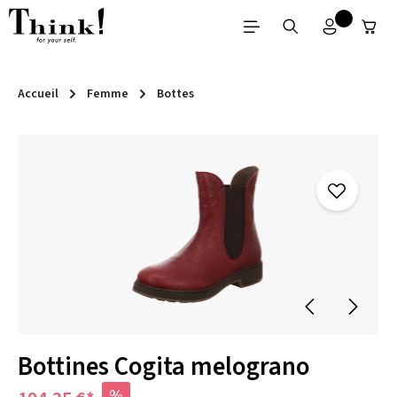
Passer au contenu principal
Accueil
Femme
Bottes
Ignorer la galerie d'images
Bottines Cogita melograno
%