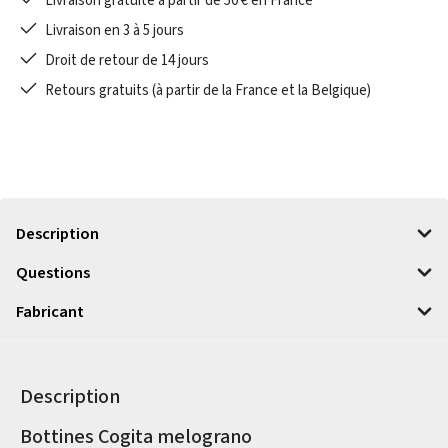
Livraison gratuite à partir de 50 € en France
Livraison en 3 à 5 jours
Droit de retour de 14 jours
Retours gratuits (à partir de la France et la Belgique)
Description
Questions
Fabricant
Description
Informations sur le produit
Bottines Cogita melograno