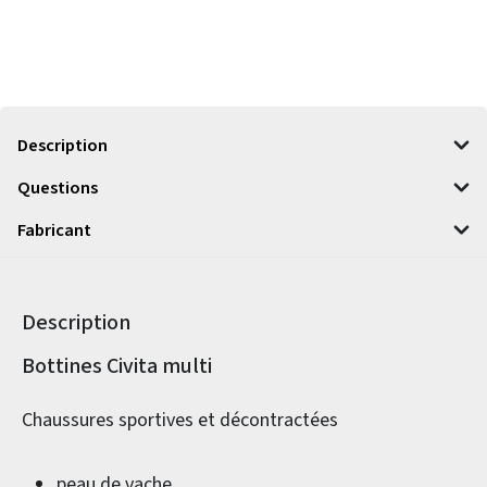
Description
Questions
Fabricant
Description
Informations sur le produit
Bottines Civita multi
Chaussures sportives et décontractées
peau de vache