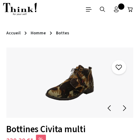
Passer au contenu principal
Accueil
Homme
Bottes
Ignorer la galerie d'images
Bottines Civita multi
%