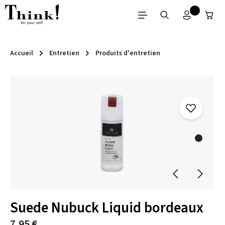
Passer au contenu principal
Accueil
Entretien
Produits d'entretien
Ignorer la galerie d'images
Suede Nubuck Liquid bordeaux
7,95 €