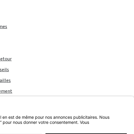
rmes
Retour
seils
ailles
iement