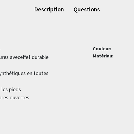
Description
Questions
e
Couleur:
Matériau:
ures aveceffet durable
 synthétiques en toutes
 les pieds
pores ouvertes