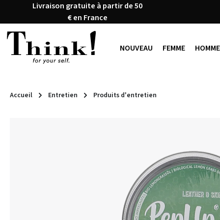
Livraison gratuite à partir de 50
ser au contenu principal
Passer à la recherche
Passer à la navigation principale
€ en France
NOUVEAU
FEMME
HOMME
Accueil
Entretien
Produits d'entretien
Ignorer la galerie d'images