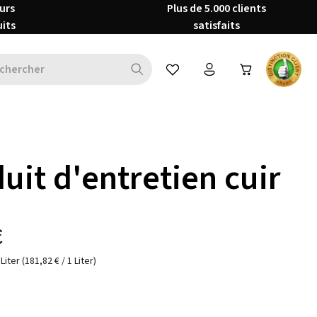
urs
Plus de 5.000 clients
uits
satisfaits
Vous avez 0 articles dans votre 
uit d'entretien cuir
€
 Liter
(181,82 € / 1 Liter)