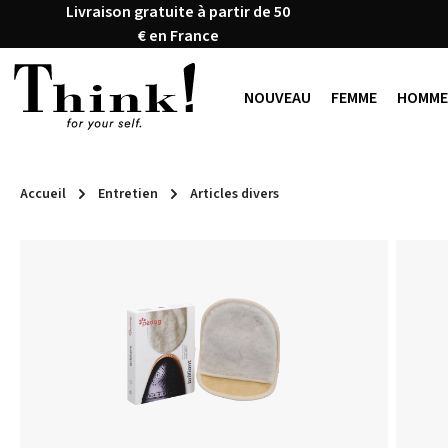
Livraison gratuite à partir de 50
ser au contenu principal
Passer à la recherche
Passer à la navigation principale
€ en France
NOUVEAU
FEMME
HOMME
Accueil
Entretien
Articles divers
Ignorer la galerie d'images