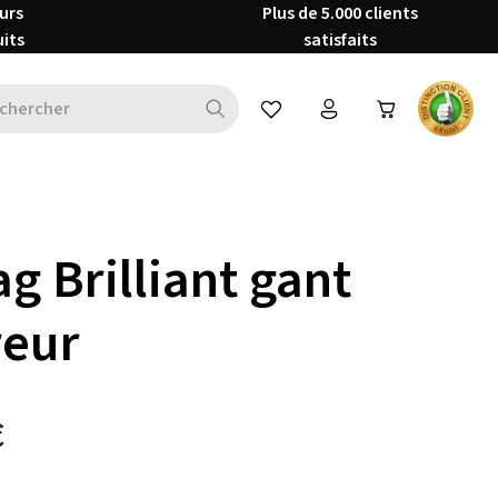
urs
Plus de 5.000 clients
uits
satisfaits
Vous avez 0 articles dans votre 
g Brilliant gant
reur
€