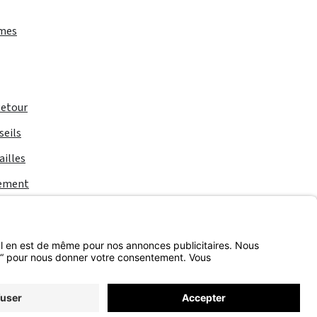
rmes
Retour
seils
ailles
iement
 d'expédition
et les éventuels frais de livraison, sauf indication contraire.