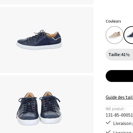
Couleurs
Taille:
41½
Guide des tail
Réf. produit :
131-85-00051
Livraison 