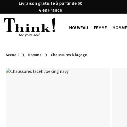
Livraison gratuite à partir de 50
ser au contenu principal
Passer à la recherche
Passer à la navigation principale
€ en France
NOUVEAU
FEMME
HOMME
Accueil
Homme
Chaussures à laçage
Ignorer la galerie d'images