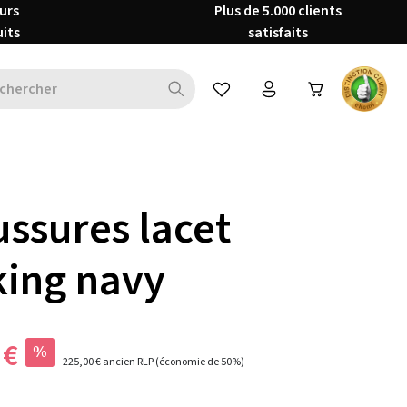
urs
Plus de 5.000 clients
uits
satisfaits
Vous avez 0 articles dans votre 
ssures lacet
ing navy
 €
%
225,00 €
ancien RLP
(économie de 50%)