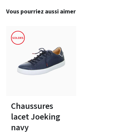
Ignorer la galerie de produits
Vous pourriez aussi aimer
beige
Couleurs
41½
Chaussures
lacet Joeking
navy