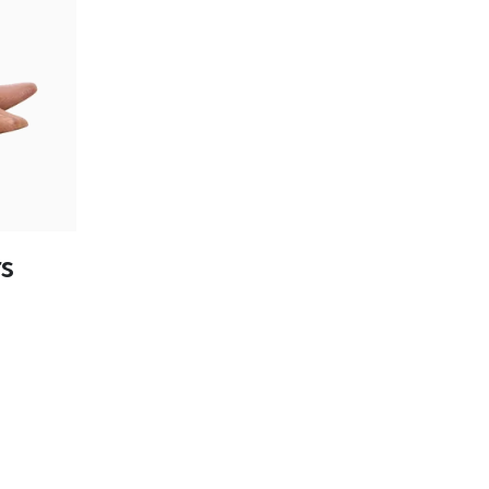
tailles
s