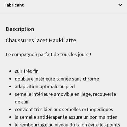
Fabricant
Description
Informations sur le produit
Chaussures lacet Hauki latte
Le compagnon parfait de tous les jours !
cuir très fin
doublure intérieure tannée sans chrome
adaptation optimale au pied
semelle intérieure amovible en liège, recouverte
de cuir
convient très bien aux semelles orthopédiques
la semelle antidérapante assure un bon maintien
le rembourrage au niveau du talon évite les points