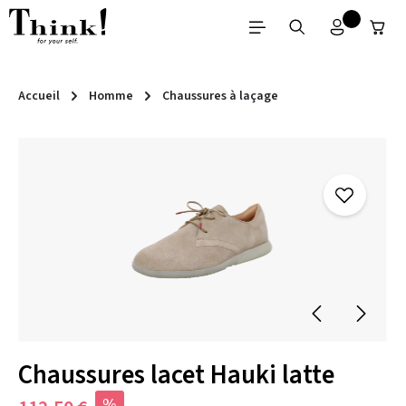
Passer au contenu principal
Accueil
Homme
Chaussures à laçage
Ignorer la galerie d'images
Chaussures lacet Hauki latte
%