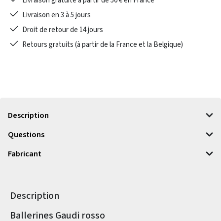
Livraison gratuite à partir de 50 € en France
Livraison en 3 à 5 jours
Droit de retour de 14 jours
Retours gratuits (à partir de la France et la Belgique)
Description
Questions
Fabricant
Description
Informations sur le produit
Ballerines Gaudi rosso