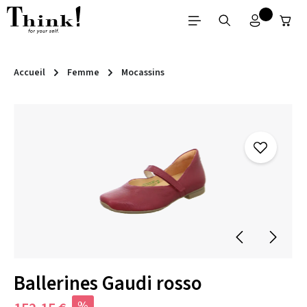
Passer au contenu principal
Accueil
Femme
Mocassins
Ignorer la galerie d'images
Ballerines Gaudi rosso
%