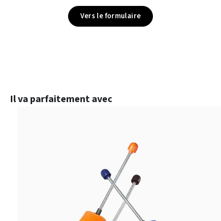
Vers le formulaire
Ignorer la galerie de produits
Il va parfaitement avec