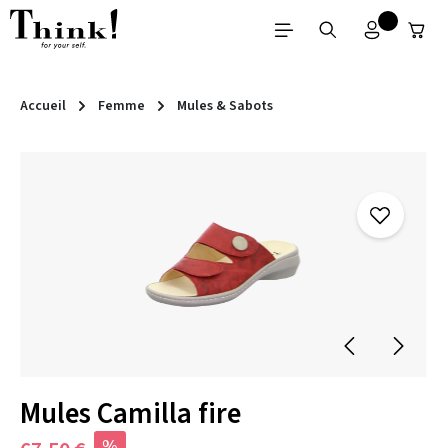
Passer au contenu principal
Accueil
Femme
Mules & Sabots
Ignorer la galerie d'images
Mules Camilla fire
%