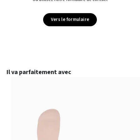
Vers le formulaire
Ignorer la galerie de produits
Il va parfaitement avec